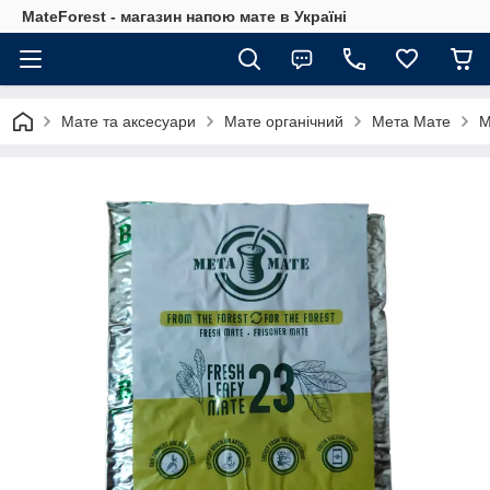
MateForest - магазин напою мате в Україні
Мате та аксесуари
Мате органічний
Мета Мате
M