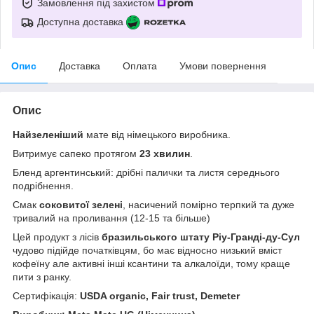
Замовлення під захистом
Доступна доставка
Опис
Доставка
Оплата
Умови повернення
Опис
Найзеленіший
мате від німецького виробника.
Витримує сапеко протягом
23 хвилин
.
Бленд аргентинський: дрібні палички та листя середнього
подрібнення.
Смак
соковитої зелені
, насичений помірно терпкий та дуже
тривалий на проливання (12-15 та більше)
Цей продукт з лісів
бразильського штату Ріу-Гранді-ду-Сул
чудово підійде початківцям, бо має відносно низький вміст
кофеїну але активні інші ксантини та алкалоїди, тому краще
пити з ранку.
Сертифікація:
USDA organic, Fair trust, Demeter