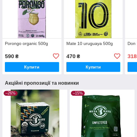
Porongo organic 500g
Mate 10 uruguaya 500g
Don 
590
470
318
₴
₴
Купити
Купити
Акційні пропозиції та новинки
–26%
–15%