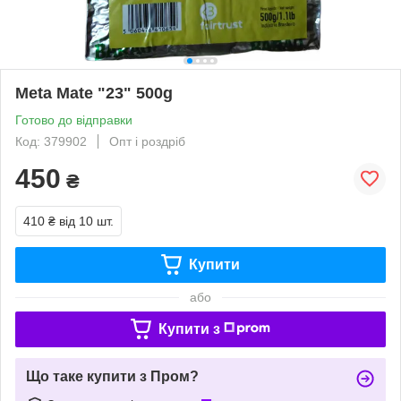
Meta Mate "23" 500g
Готово до відправки
Код: 379902
Опт і роздріб
450
₴
410 ₴
від 10 шт.
Купити
або
Купити з
Що таке купити з Пром?