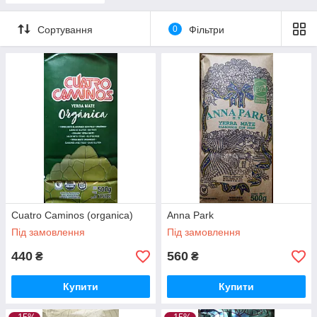
Сортування
0
Фільтри
Cuatro Caminos (organica)
Anna Park
Під замовлення
Під замовлення
440
560
₴
₴
Купити
Купити