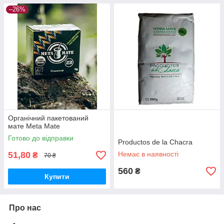
–26%
Органічний пакетований
мате Meta Mate
Готово до відправки
Productos de la Chacra
51,80
Немає в наявності
₴
70 ₴
560
₴
Купити
Про нас