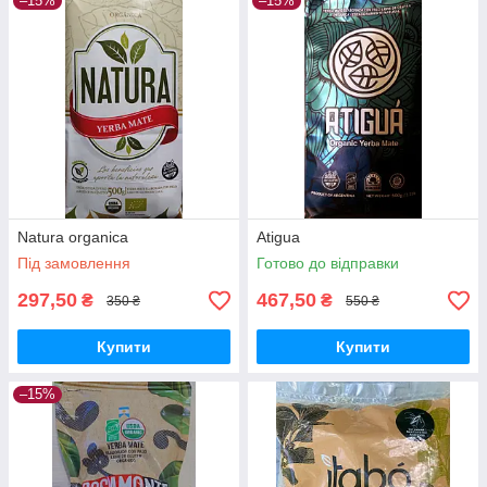
–15%
–15%
Natura organica
Atigua
Під замовлення
Готово до відправки
297,50
467,50
₴
₴
350 ₴
550 ₴
Купити
Купити
–15%