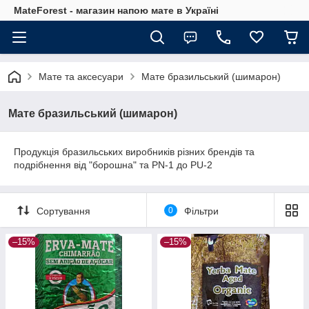
MateForest - магазин напою мате в Україні
Мате та аксесуари
Мате бразильський (шимарон)
Мате бразильський (шимарон)
Продукція бразильських виробників різних брендів та
подрібнення від "борошна" та PN-1 до PU-2
Сортування
0
Фільтри
–15%
–15%