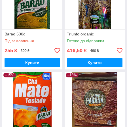
Barao 500g
Triunfo organic
Під замовлення
Готово до відправки
255
416,50
₴
₴
300 ₴
490 ₴
Купити
Купити
–15%
–15%