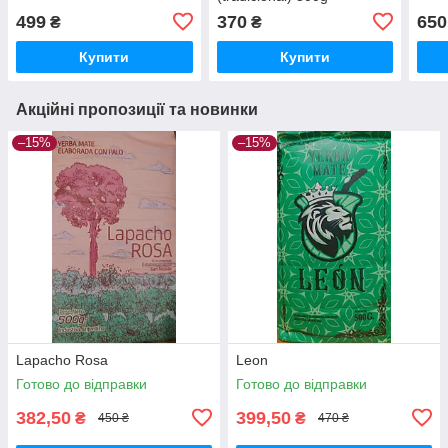
499
370
650
₴
₴
Купити
Купити
Акційні пропозиції та новинки
–15%
–15%
Lapacho Rosa
Leon
Готово до відправки
Готово до відправки
382,50
399,50
₴
₴
450 ₴
470 ₴