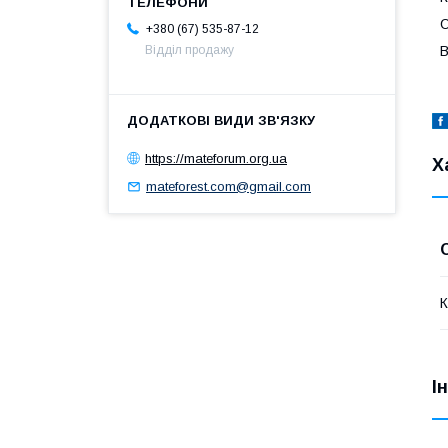
О
+380 (67) 535-87-12
Відділ продажу
В
https://mateforum.org.ua
Х
mateforest.com@gmail.com
К
І