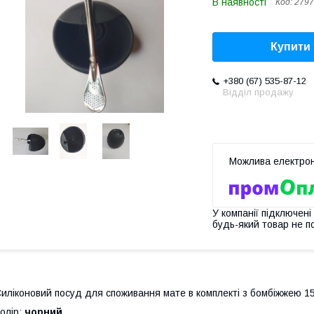
В наявності
Код:
2797
Купити
+380 (67) 535-87-12
Відділ продажу
У компанії підключені
будь-який товар не п
иліконовий посуд для споживання мате в комплекті з бомбіжжею 1
олір:
чорний