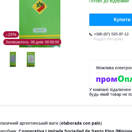
Готово до відправки
Купити
+380 (67) 535-87-12
–15%
Відділ продажу
Залишилось
0
0
днів
0
0
0
0
0
0
У компанії підключені
будь-який товар не п
ласичний аргентинський мате (
elaborada con palo
)
иробник:
Cooperativa Limitada Sociedad de Santo Pipo (Misione