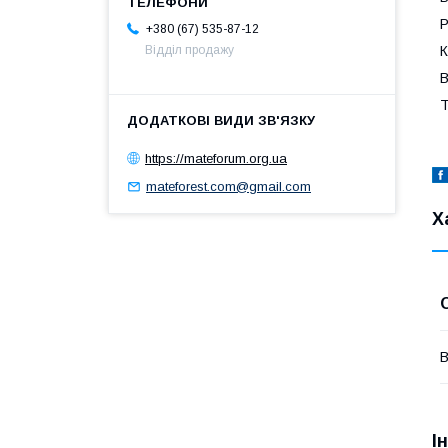
Р
+380 (67) 535-87-12
Відділ продажу
К
В
Т
https://mateforum.org.ua
mateforest.com@gmail.com
Х
В
І