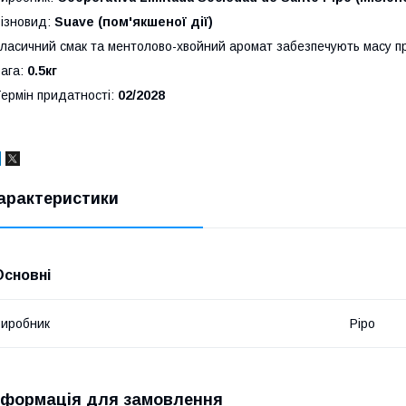
ізновид:
Suave (пом'якшеної дії)
ласичний смак та ментолово-хвойний аромат забезпечують масу при
ага:
0.5кг
ермін придатності:
02/2028
арактеристики
Основні
иробник
Pipo
нформація для замовлення