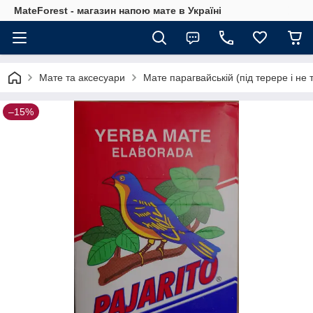
MateForest - магазин напою мате в Україні
Мате та аксесуари
Мате парагвайській (під терере і не т
–15%