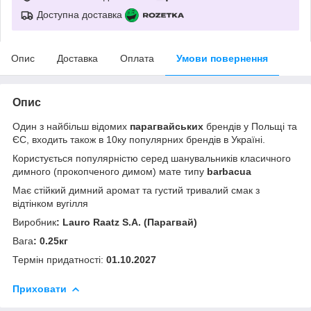
Доступна доставка
Опис
Доставка
Оплата
Умови повернення
Опис
Один з найбільш відомих
парагвайських
брендів у Польщі та
ЄС, входить також в 10ку популярних брендів в Україні.
Користується популярністю серед шанувальників класичного
димного (прокопченого димом) мате типу
barbacua
Має стійкий димний аромат та густий тривалий смак з
відтінком вугілля
Виробник
: Lauro Raatz S.A. (Парагвай)
Вага
: 0.25кг
Термін придатності:
01.10.2027
Приховати